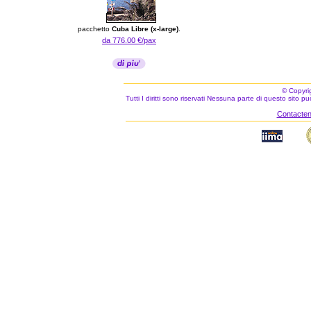
pacchetto
Cuba Libre (x-large)
.
da 776.00 €/pax
© Copyri
Tutti I diritti sono riservati Nessuna parte di questo sito 
Contacteno