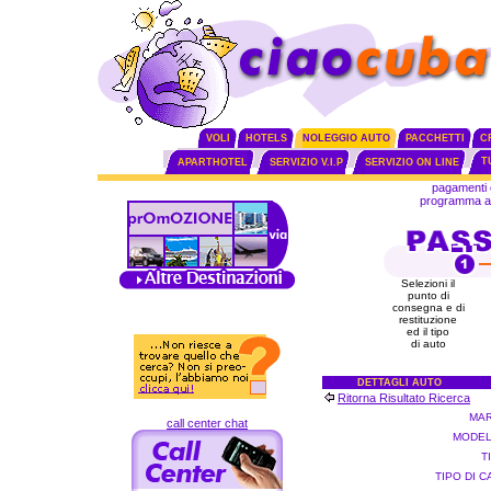
VOLI
HOTELS
NOLEGGIO AUTO
PACCHETTI
C
T
APARTHOTEL
SERVIZIO V.I.P
SERVIZIO ON LINE
pagamenti 
programma aff
Selezioni il
punto di
consegna e di
restituzione
ed il tipo
di auto
DETTAGLI AUTO
Ritorna Risultato Ricerca
MAR
call center chat
MODEL
T
TIPO DI 